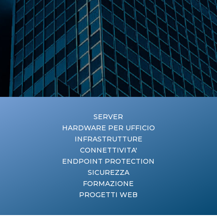
SERVER
HARDWARE PER UFFICIO
INFRASTRUTTURE
CONNETTIVITA'
ENDPOINT PROTECTION
SICUREZZA
FORMAZIONE
PROGETTI WEB