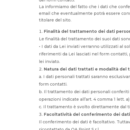
del form contatti.
La informiamo del fatto che i dati che confe
email che eventualmente potrà essere conser
titolare del sito.
Finalità del trattamento dei dati perso
Le finalità del trattamento dei suoi dati son
• I dati da Lei inviati verranno utilizzati al
riferimenti da Lei lasciati nel form contat
lei inviato.
Natura dei dati trattati e modalità del
a. I dati personali trattati saranno esclusiva
form contatti.
b. Il trattamento dei dati personali conferi
operazioni indicate all’art. 4 comma 1 lett. a
c. Il trattamento è svolto direttamente dal ti
Facoltatività del conferimento dei dat
Il conferimento dei dati è facoltativo. Tutta
ricontattato da OA Point S.r.l.