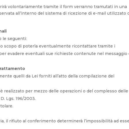
rirà volontariamente tramite il form verranno tramutati in una
vata all’interno del sistema di ricezione di e-mail utilizzato 
nali
o le seguenti:
 solo scopo di poterla eventualmente ricontattare tramite i
ti, per evadere eventuali sue richieste contenute nel messaggio
 trattamento
mente quelli da Lei forniti all’atto della compilazione del
ti è realizzato per mezzo delle operazioni o del complesso delle
) D. Lgs. 196/2003.
tolare.
i
via, il rifiuto al conferimento determinerà l’impossibilità ad ess