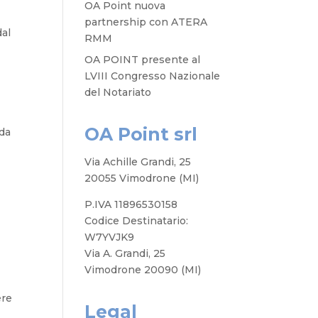
OA Point nuova
partnership con ATERA
dal
RMM
OA POINT presente al
LVIII Congresso Nazionale
del Notariato
OA Point srl
 da
Via Achille Grandi, 25
20055 Vimodrone (MI)
P.IVA 11896530158
Codice Destinatario:
W7YVJK9
Via A. Grandi, 25
Vimodrone 20090 (MI)
ere
Legal