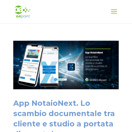
App NotaioNext. Lo
scambio documentale tra
cliente e studio a portata